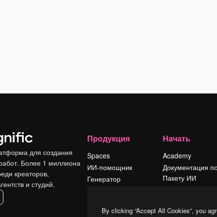
Продукция
Начать
атформа для создания
Spaces
Academy
работ. Более 1 миллиона
ИИ-помощник
Документация п
реди креаторов,
Пакету ИИ
Генератор
гентств и студий.
изображений ИИ
Служба
поддержки
Генератор видео
By clicking “Accept All Cookies”, you agr
ИИ
Условия и