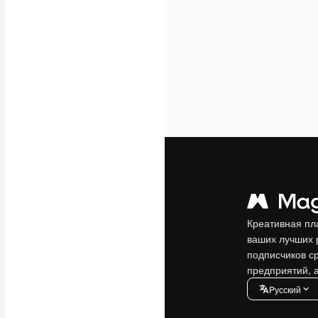
Креативная пл
ваших лучших 
подписчиков с
предприятий, а
Pусский