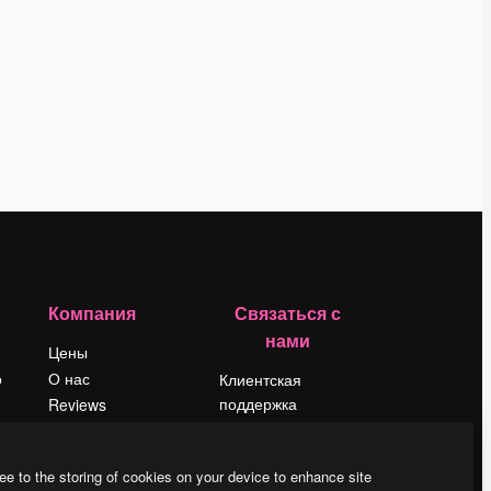
Компания
Связаться с
нами
Цены
о
О нас
Клиентская
поддержка
Reviews
Instagram
Вакансии
YouTube
Поиск тенденций
ee to the storing of cookies on your device to enhance site
LinkedIn
Блог