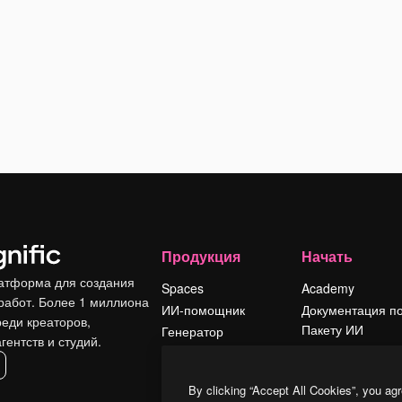
Продукция
Начать
атформа для создания
Spaces
Academy
работ. Более 1 миллиона
ИИ-помощник
Документация п
реди креаторов,
Пакету ИИ
Генератор
гентств и студий.
изображений ИИ
Служба
поддержки
Генератор видео
By clicking “Accept All Cookies”, you agr
ИИ
Условия и