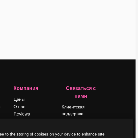
Компания
Связаться с
нами
Цены
о
О нас
Клиентская
поддержка
Reviews
Instagram
Вакансии
YouTube
Поиск тенденций
ee to the storing of cookies on your device to enhance site
LinkedIn
Блог