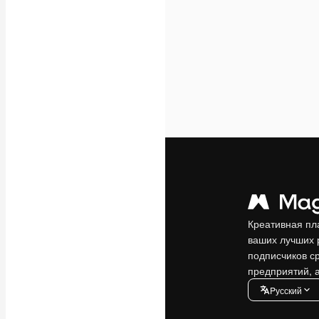
Креативная пл
ваших лучших 
подписчиков с
предприятий, а
Pусский