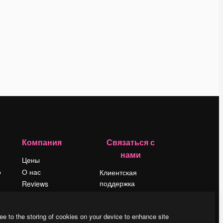
Компания
Связаться с
нами
Цены
о
О нас
Клиентская
поддержка
Reviews
Instagram
Вакансии
YouTube
Поиск тенденций
ee to the storing of cookies on your device to enhance site
LinkedIn
Блог