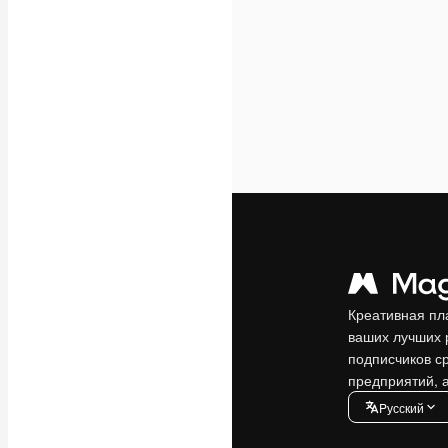
Креативная пл
ваших лучших 
подписчиков с
предприятий, а
Pусский