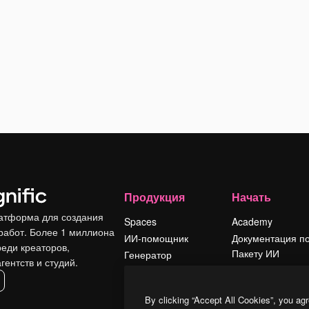
Продукция
Начать
атформа для создания
Spaces
Academy
работ. Более 1 миллиона
ИИ-помощник
Документация п
реди креаторов,
Пакету ИИ
Генератор
гентств и студий.
изображений ИИ
Служба
поддержки
Генератор видео
By clicking “Accept All Cookies”, you agr
ИИ
Условия и