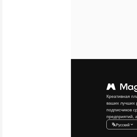
Креативная пл
ваших лучших 
подписчиков с
предприятий, а
Pусский