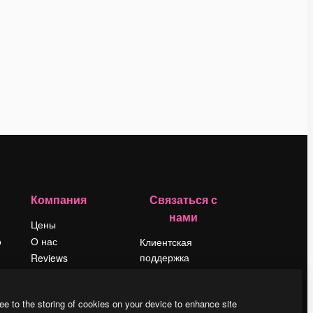
Компания
Связаться с
нами
Цены
о
О нас
Клиентская
поддержка
Reviews
Instagram
Вакансии
YouTube
Поиск тенденций
ee to the storing of cookies on your device to enhance site
LinkedIn
Блог