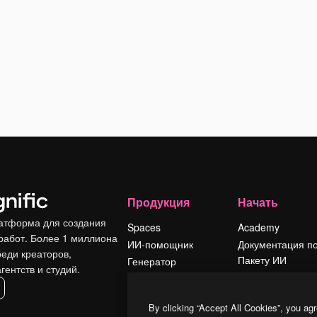
Продукция
Начать
атформа для создания
Spaces
Academy
работ. Более 1 миллиона
ИИ-помощник
Документация п
реди креаторов,
Пакету ИИ
Генератор
гентств и студий.
изображений ИИ
Служба
поддержки
Генератор видео
By clicking “Accept All Cookies”, you agr
ИИ
Условия и