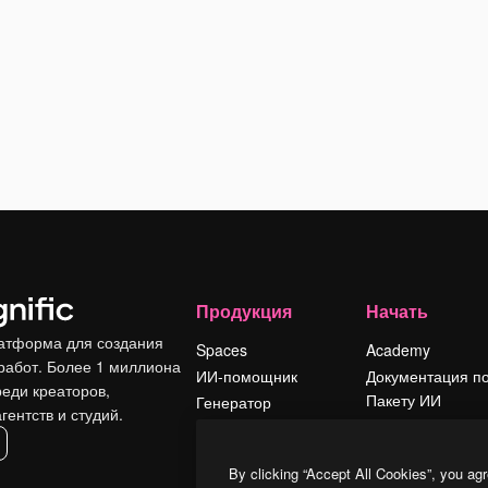
Продукция
Начать
атформа для создания
Spaces
Academy
работ. Более 1 миллиона
ИИ-помощник
Документация п
реди креаторов,
Пакету ИИ
Генератор
гентств и студий.
изображений ИИ
Служба
поддержки
Генератор видео
By clicking “Accept All Cookies”, you agr
ИИ
Условия и