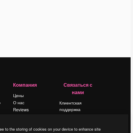
Компания
Связаться с
нами
Цены
о
О нас
Клиентская
поддержка
Reviews
Instagram
Вакансии
YouTube
Поиск тенденций
ee to the storing of cookies on your device to enhance site
LinkedIn
Блог