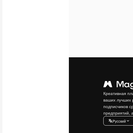
Креативная пл
ваших лучших 
подписчиков с
предприятий, а
Pусский