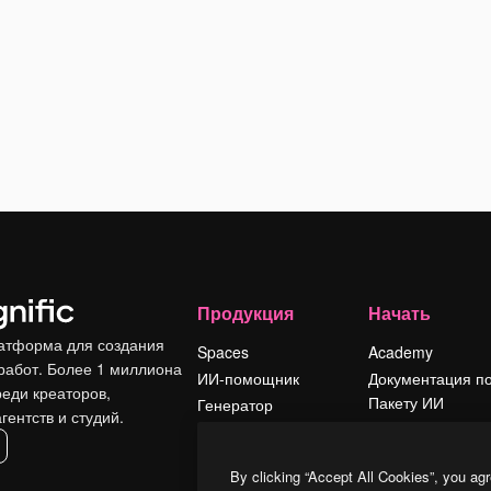
Продукция
Начать
атформа для создания
Spaces
Academy
работ. Более 1 миллиона
ИИ-помощник
Документация п
реди креаторов,
Пакету ИИ
Генератор
гентств и студий.
изображений ИИ
Служба
поддержки
Генератор видео
By clicking “Accept All Cookies”, you agr
ИИ
Условия и