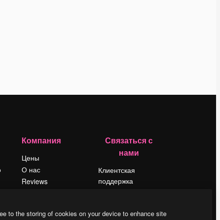
Компания
Связаться с
нами
Цены
о
О нас
Клиентская
поддержка
Reviews
Instagram
Вакансии
YouTube
Поиск тенденций
ee to the storing of cookies on your device to enhance site
LinkedIn
Блог