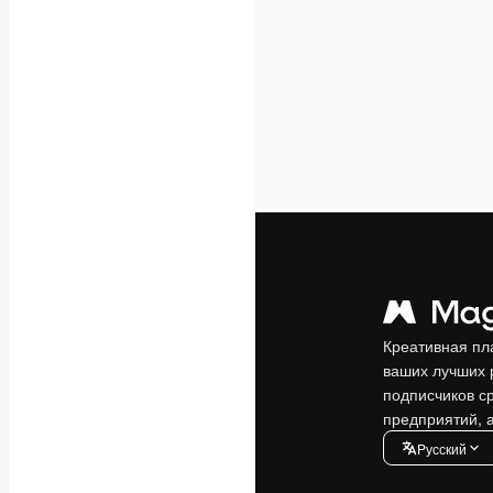
Креативная пл
ваших лучших 
подписчиков с
предприятий, а
Pусский