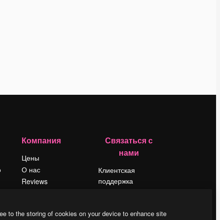
Компания
Связаться с
нами
Цены
о
О нас
Клиентская
поддержка
Reviews
Instagram
Вакансии
YouTube
Поиск тенденций
ee to the storing of cookies on your device to enhance site
LinkedIn
Блог