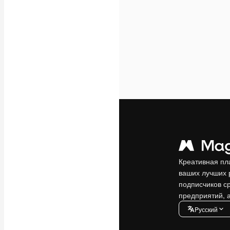
Креативная пл
ваших лучших 
подписчиков с
предприятий, а
Pусский