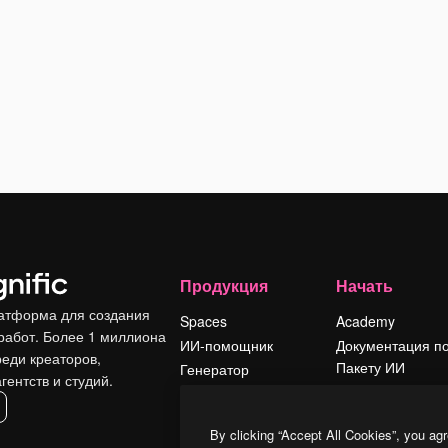
Продукция
Начать
атформа для создания
Spaces
Academy
работ. Более 1 миллиона
ИИ-помощник
Документация п
реди креаторов,
Пакету ИИ
Генератор
гентств и студий.
изображений ИИ
Служба
поддержки
Генератор видео
By clicking “Accept All Cookies”, you agr
ИИ
Условия и