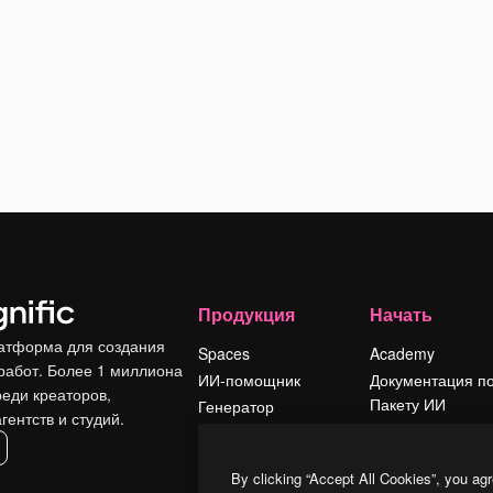
Продукция
Начать
атформа для создания
Spaces
Academy
работ. Более 1 миллиона
ИИ-помощник
Документация п
реди креаторов,
Пакету ИИ
Генератор
гентств и студий.
изображений ИИ
Служба
поддержки
Генератор видео
By clicking “Accept All Cookies”, you agr
ИИ
Условия и