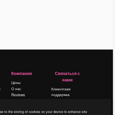
Компания
Связаться с
нами
Цены
о
О нас
Клиентская
поддержка
Reviews
Instagram
Вакансии
YouTube
Поиск тенденций
ee to the storing of cookies on your device to enhance site
LinkedIn
Блог