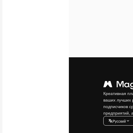
Креативная пл
ваших лучших 
подписчиков с
предприятий, а
Pусский