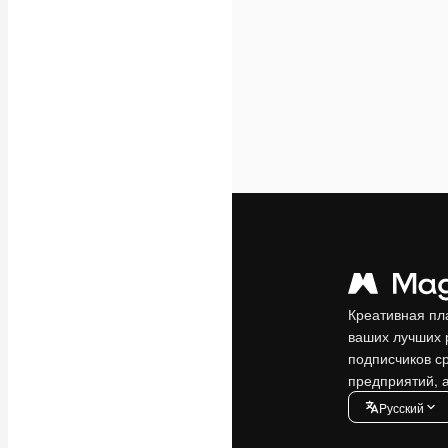
Креативная пл
ваших лучших 
подписчиков с
предприятий, а
Pусский