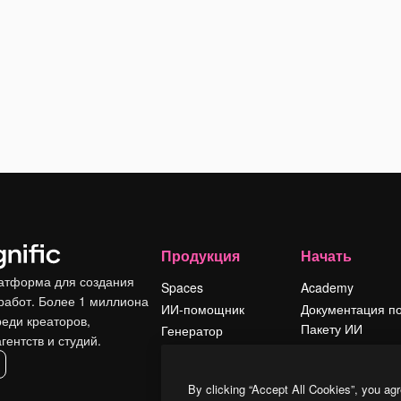
Продукция
Начать
атформа для создания
Spaces
Academy
работ. Более 1 миллиона
ИИ-помощник
Документация п
реди креаторов,
Пакету ИИ
Генератор
гентств и студий.
изображений ИИ
Служба
поддержки
Генератор видео
By clicking “Accept All Cookies”, you agr
ИИ
Условия и