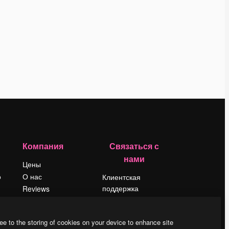
Компания
Связаться с
нами
Цены
о
О нас
Клиентская
поддержка
Reviews
Instagram
Вакансии
YouTube
Поиск тенденций
ee to the storing of cookies on your device to enhance site
LinkedIn
Блог