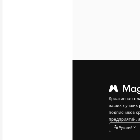
Креативная пл
ваших лучших 
подписчиков с
предприятий, а
Pусский