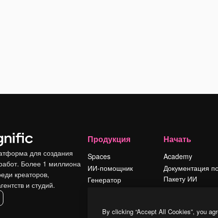
Продукция
Начать
атформа для создания
Spaces
Academy
работ. Более 1 миллиона
ИИ-помощник
Документация п
реди креаторов,
Пакету ИИ
Генератор
гентств и студий.
изображений ИИ
Служба
поддержки
Генератор видео
By clicking “Accept All Cookies”, you agr
ИИ
Условия и