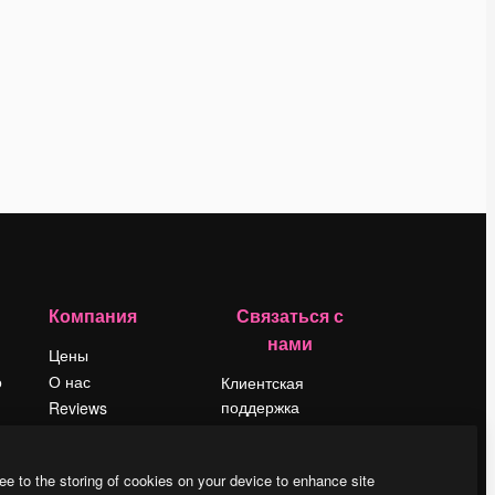
Компания
Связаться с
нами
Цены
о
О нас
Клиентская
поддержка
Reviews
Instagram
Вакансии
YouTube
Поиск тенденций
ee to the storing of cookies on your device to enhance site
LinkedIn
Блог