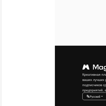
Креативная пл
ваших лучших 
подписчиков с
предприятий, а
Pусский