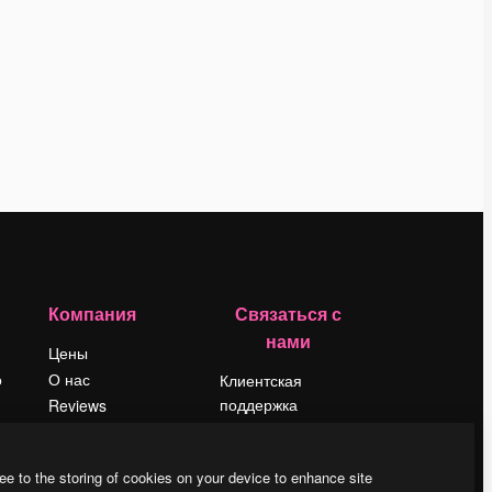
Компания
Связаться с
нами
Цены
о
О нас
Клиентская
поддержка
Reviews
Instagram
Вакансии
YouTube
Поиск тенденций
ee to the storing of cookies on your device to enhance site
LinkedIn
Блог