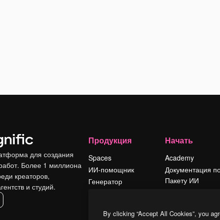
Продукция
Начать
атформа для создания
Spaces
Academy
работ. Более 1 миллиона
ИИ-помощник
Документация п
реди креаторов,
Пакету ИИ
Генератор
гентств и студий.
изображений ИИ
Служба
поддержки
Генератор видео
By clicking “Accept All Cookies”, you agr
ИИ
Условия и