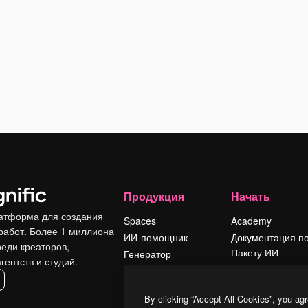
Продукция
Начать
атформа для создания
Spaces
Academy
работ. Более 1 миллиона
ИИ-помощник
Документация п
реди креаторов,
Пакету ИИ
Генератор
гентств и студий.
изображений ИИ
Служба
поддержки
Генератор видео
By clicking “Accept All Cookies”, you agr
ИИ
Условия и