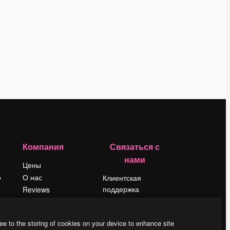
Компания
Связаться с
нами
Цены
о
О нас
Клиентская
поддержка
Reviews
Instagram
Вакансии
YouTube
Поиск тенденций
ee to the storing of cookies on your device to enhance site
LinkedIn
Блог