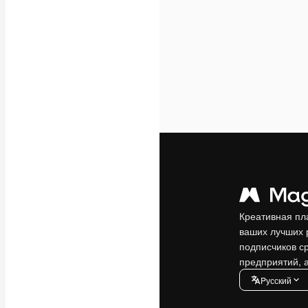
Креативная пл
ваших лучших 
подписчиков с
предприятий, а
Pусский