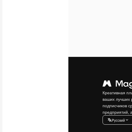
Креативная пл
ваших лучших 
подписчиков с
предприятий, а
Pусский