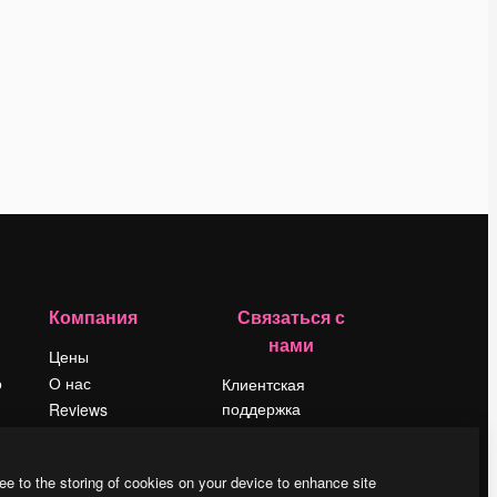
Компания
Связаться с
нами
Цены
о
О нас
Клиентская
поддержка
Reviews
Instagram
Вакансии
YouTube
Поиск тенденций
ee to the storing of cookies on your device to enhance site
LinkedIn
Блог