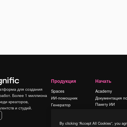
Продукция
Начать
атформа для создания
Spaces
Academy
работ. Более 1 миллиона
ИИ-помощник
Документация п
реди креаторов,
Пакету ИИ
Генератор
гентств и студий.
изображений ИИ
Служба
поддержки
Генератор видео
By clicking “Accept All Cookies”, you agr
ИИ
Условия и