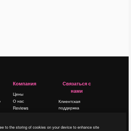
Компания
Связаться с
нами
Цены
о
О нас
Клиентская
поддержка
Reviews
Instagram
Вакансии
YouTube
Поиск тенденций
ee to the storing of cookies on your device to enhance site
LinkedIn
Блог