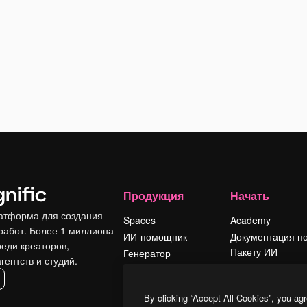
Продукция
Начать
атформа для создания
Spaces
Academy
работ. Более 1 миллиона
ИИ-помощник
Документация п
реди креаторов,
Пакету ИИ
Генератор
гентств и студий.
изображений ИИ
Служба
поддержки
Генератор видео
By clicking “Accept All Cookies”, you agr
ИИ
Условия и