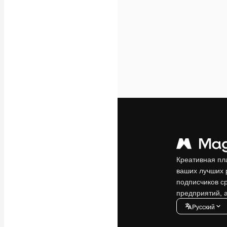
Креативная пл
ваших лучших 
подписчиков с
предприятий, а
Pусский