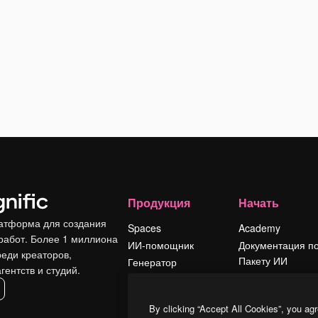
Продукция
Начать
атформа для создания
Spaces
Academy
работ. Более 1 миллиона
ИИ-помощник
Документация п
реди креаторов,
Пакету ИИ
Генератор
гентств и студий.
изображений ИИ
Служба
поддержки
Генератор видео
By clicking “Accept All Cookies”, you agr
ИИ
Условия и