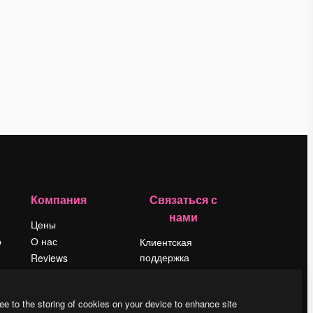
Компания
Связаться с
нами
Цены
о
О нас
Клиентская
поддержка
Reviews
Instagram
Вакансии
YouTube
Поиск тенденций
ee to the storing of cookies on your device to enhance site
LinkedIn
Блог