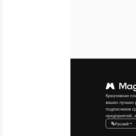
Креативная пл
ваших лучших 
подписчиков с
предприятий, а
Pусский