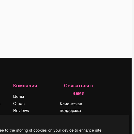
Компания
Связаться с
нами
Цены
о
О нас
Клиентская
поддержка
Reviews
Instagram
Вакансии
YouTube
Поиск тенденций
ee to the storing of cookies on your device to enhance site
LinkedIn
Блог