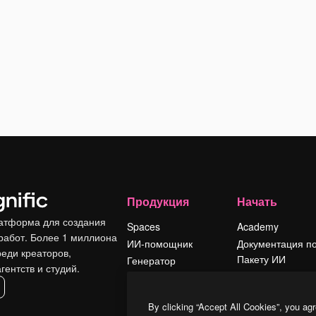
Продукция
Начать
атформа для создания
Spaces
Academy
работ. Более 1 миллиона
ИИ-помощник
Документация п
реди креаторов,
Пакету ИИ
Генератор
гентств и студий.
изображений ИИ
Служба
поддержки
Генератор видео
By clicking “Accept All Cookies”, you agr
ИИ
Условия и