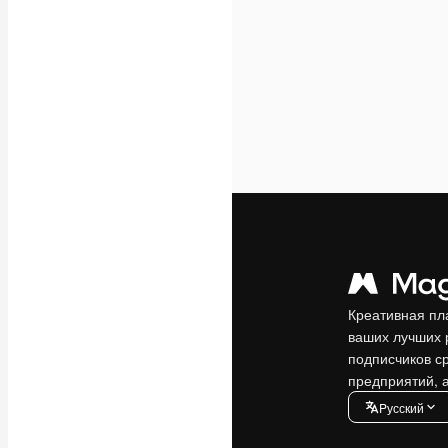
Креативная пл
ваших лучших 
подписчиков с
предприятий, а
Pусский