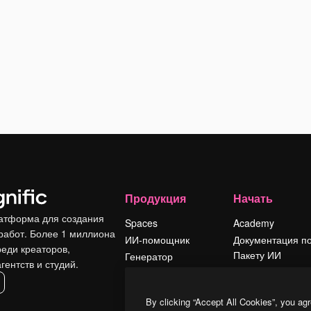
Продукция
Начать
атформа для создания
Spaces
Academy
работ. Более 1 миллиона
ИИ-помощник
Документация п
реди креаторов,
Пакету ИИ
Генератор
гентств и студий.
изображений ИИ
Служба
поддержки
Генератор видео
By clicking “Accept All Cookies”, you agr
ИИ
Условия и