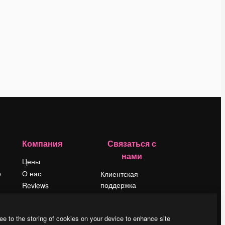
Компания
Связаться с
нами
Цены
о
О нас
Клиентская
поддержка
Reviews
Instagram
Вакансии
YouTube
Поиск тенденций
ee to the storing of cookies on your device to enhance site
LinkedIn
Блог