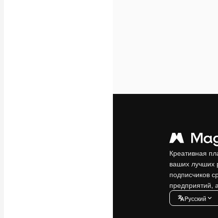
Креативная пл
ваших лучших 
подписчиков с
предприятий, а
Pусский