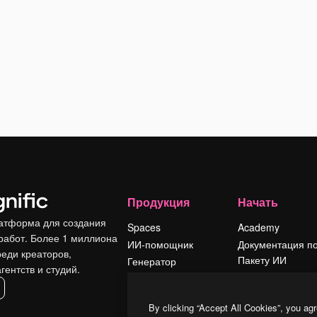
Продукция
Начать
атформа для создания
Spaces
Academy
работ. Более 1 миллиона
ИИ-помощник
Документация п
реди креаторов,
Пакету ИИ
Генератор
гентств и студий.
изображений ИИ
Служба
поддержки
Генератор видео
By clicking “Accept All Cookies”, you agr
ИИ
Условия и