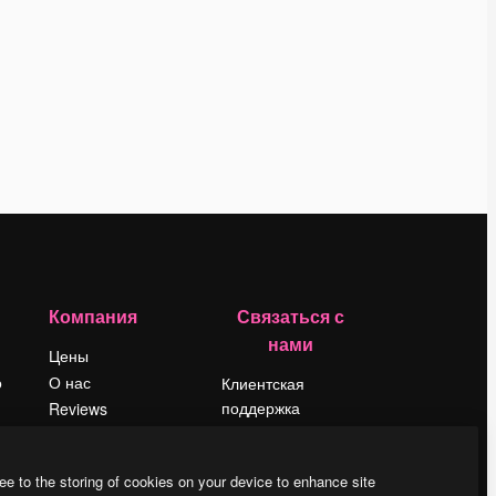
Компания
Связаться с
нами
Цены
о
О нас
Клиентская
поддержка
Reviews
Instagram
Вакансии
YouTube
Поиск тенденций
ee to the storing of cookies on your device to enhance site
LinkedIn
Блог