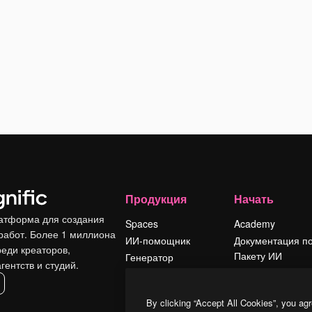
Продукция
Начать
атформа для создания
Spaces
Academy
работ. Более 1 миллиона
ИИ-помощник
Документация п
реди креаторов,
Пакету ИИ
Генератор
гентств и студий.
изображений ИИ
Служба
поддержки
Генератор видео
By clicking “Accept All Cookies”, you agr
ИИ
Условия и