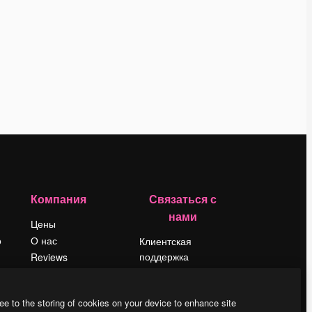
Компания
Связаться с
нами
Цены
о
О нас
Клиентская
поддержка
Reviews
Instagram
Вакансии
YouTube
Поиск тенденций
ee to the storing of cookies on your device to enhance site
LinkedIn
Блог