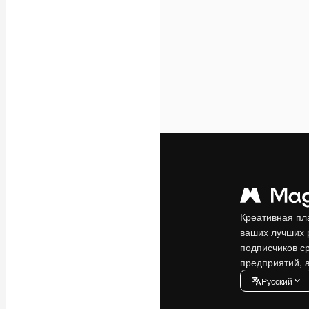
Креативная пл
ваших лучших 
подписчиков с
предприятий, а
Pусский