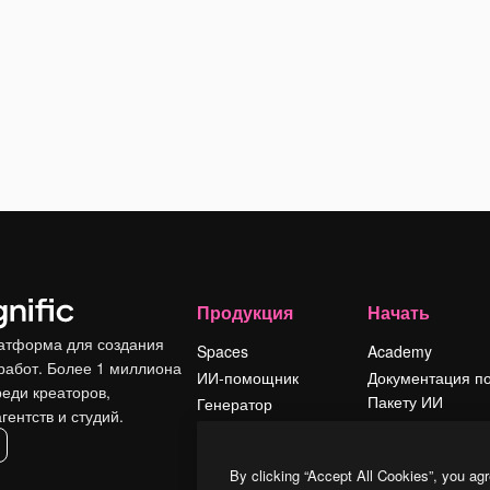
Продукция
Начать
атформа для создания
Spaces
Academy
работ. Более 1 миллиона
ИИ-помощник
Документация п
реди креаторов,
Пакету ИИ
Генератор
гентств и студий.
изображений ИИ
Служба
поддержки
Генератор видео
By clicking “Accept All Cookies”, you agr
ИИ
Условия и