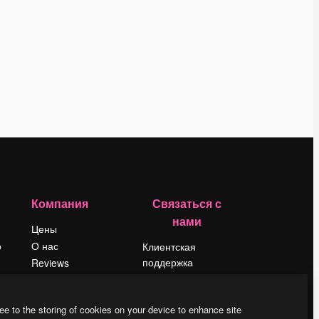
Компания
Связаться с
нами
Цены
о
О нас
Клиентская
поддержка
Reviews
Instagram
Вакансии
YouTube
Поиск тенденций
ee to the storing of cookies on your device to enhance site
LinkedIn
Блог