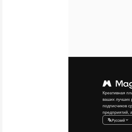
Креативная пл
ваших лучших 
подписчиков с
предприятий, а
Pусский