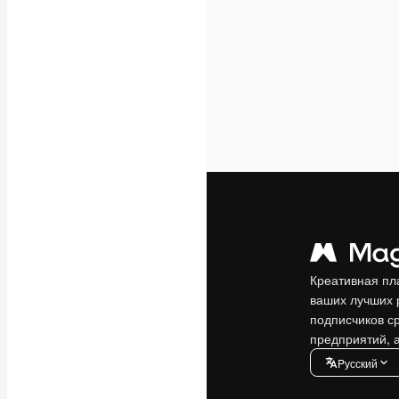
Креативная пл
ваших лучших 
подписчиков с
предприятий, а
Pусский