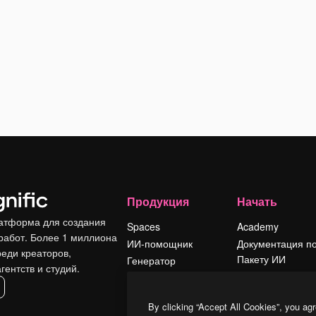
Продукция
Начать
атформа для создания
Spaces
Academy
работ. Более 1 миллиона
ИИ-помощник
Документация п
реди креаторов,
Пакету ИИ
Генератор
гентств и студий.
изображений ИИ
Служба
поддержки
Генератор видео
By clicking “Accept All Cookies”, you agr
ИИ
Условия и