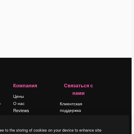
Компания
Связаться с
нами
Цены
о
О нас
Клиентская
поддержка
Reviews
Instagram
Вакансии
YouTube
Поиск тенденций
ee to the storing of cookies on your device to enhance site
LinkedIn
Блог