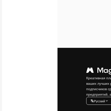
Креативная пл
ваших лучших 
подписчиков с
предприятий, а
Pусский