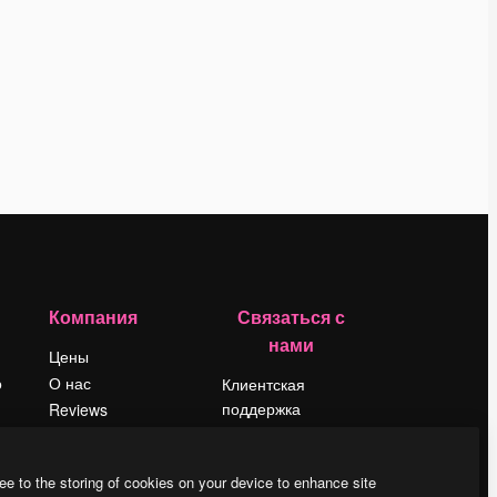
Компания
Связаться с
нами
Цены
о
О нас
Клиентская
поддержка
Reviews
Instagram
Вакансии
YouTube
Поиск тенденций
ee to the storing of cookies on your device to enhance site
LinkedIn
Блог