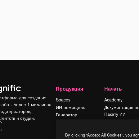
Продукция
Начать
атформа для создания
Spaces
Academy
работ. Более 1 миллиона
ИИ-помощник
Документация п
реди креаторов,
Пакету ИИ
Генератор
гентств и студий.
изображений ИИ
Служба
поддержки
Генератор видео
By clicking “Accept All Cookies”, you agr
ИИ
Условия и