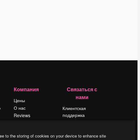
Компания
Связаться с
нами
Цены
о
О нас
Клиентская
поддержка
Reviews
Instagram
Вакансии
YouTube
Поиск тенденций
ee to the storing of cookies on your device to enhance site
LinkedIn
Блог