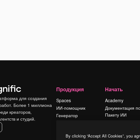
Продукция
Начать
атформа для создания
Spaces
Academy
работ. Более 1 миллиона
ИИ-помощник
Документация п
реди креаторов,
Пакету ИИ
Генератор
гентств и студий.
изображений ИИ
Служба
поддержки
Генератор видео
By clicking “Accept All Cookies”, you agr
ИИ
Условия и