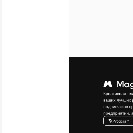
Креативная пл
ваших лучших 
подписчиков с
предприятий, а
Pусский