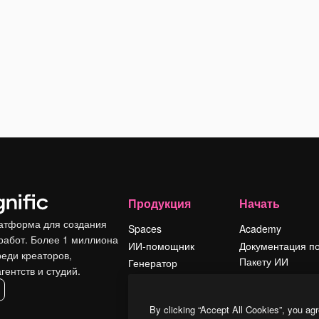
Продукция
Начать
атформа для создания
Spaces
Academy
работ. Более 1 миллиона
ИИ-помощник
Документация п
реди креаторов,
Пакету ИИ
Генератор
гентств и студий.
изображений ИИ
Служба
поддержки
Генератор видео
By clicking “Accept All Cookies”, you agr
ИИ
Условия и