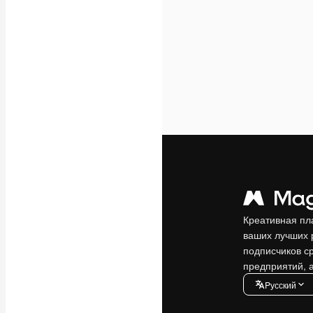
Креативная пл
ваших лучших 
подписчиков с
предприятий, а
Pусский