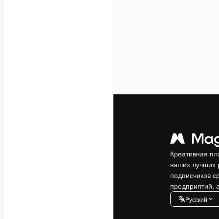
Креативная пл
ваших лучших 
подписчиков с
предприятий, а
Pусский