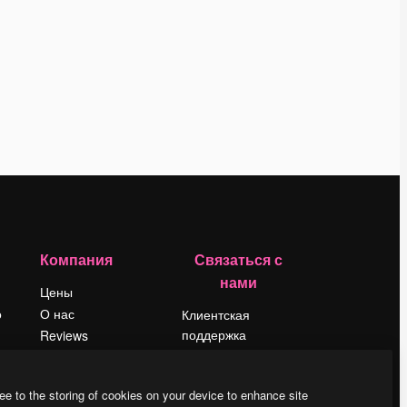
Компания
Связаться с
нами
Цены
о
О нас
Клиентская
поддержка
Reviews
Instagram
Вакансии
YouTube
Поиск тенденций
ee to the storing of cookies on your device to enhance site
LinkedIn
Блог