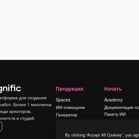
Продукция
Начать
атформа для создания
Spaces
Academy
работ. Более 1 миллиона
ИИ-помощник
Документация п
реди креаторов,
Пакету ИИ
Генератор
гентств и студий.
изображений ИИ
Служба
поддержки
Генератор видео
By clicking “Accept All Cookies”, you agr
ИИ
Условия и