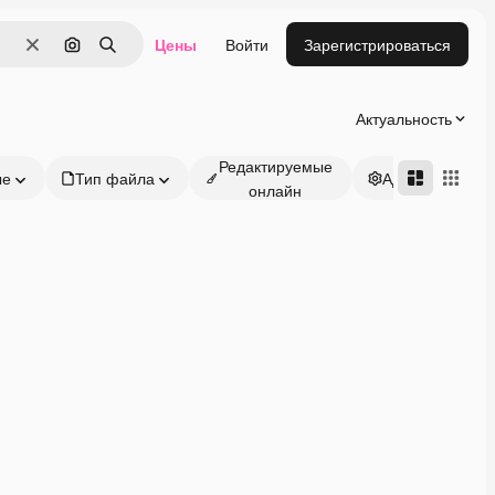
Цены
Войти
Зарегистрироваться
Очистить
Поиск по изображению
Поиск
Актуальность
Редактируемые
ые
Тип файла
Адвансд
онлайн