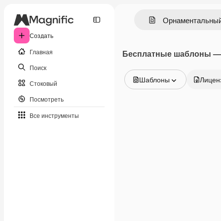
Создать
Главная
Бесплатные шаблоны —
Поиск
Шаблоны
Лицен
Стоковый
Все изображения
Посмотреть
Векторы
Иллюстрации
Все инструменты
Фотографии
PSD
Шаблоны
Мокапы
Видео
Видеоролик
Моушн-дизайн
Видеошаблоны
Иконки
3D-модели
Шрифты