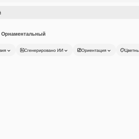
 Орнаментальный
зия
Сгенерировано ИИ
Ориентация
Цветн