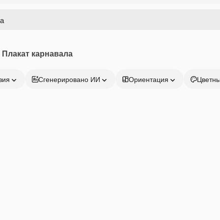
Плакат карнавала
зия
Сгенерировано ИИ
Ориентация
Цветн