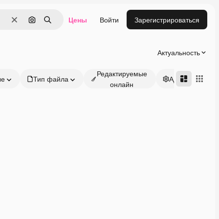
Цены
Войти
Зарегистрироваться
Очистить
Поиск по изображению
Поиск
Актуальность
Редактируемые
ые
Тип файла
Адвансд
онлайн