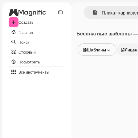
Создать
Главная
Бесплатные шаблоны — 
Поиск
Шаблоны
Лицен
Стоковый
Все изображения
Посмотреть
Векторы
Иллюстрации
Все инструменты
Фотографии
PSD
Шаблоны
Мокапы
Видео
Видеоролик
Моушн-дизайн
Видеошаблоны
Иконки
3D-модели
Шрифты