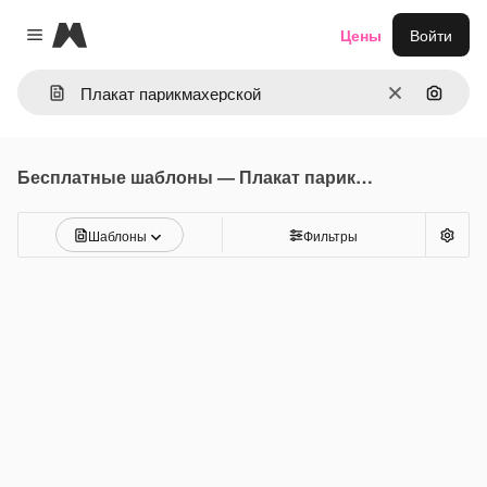
Magnific
Цены
Войти
Close menu
Очистить
Поиск 
Бесплатные шаблоны — Плакат парикмахерской
Шаблоны
Фильтры