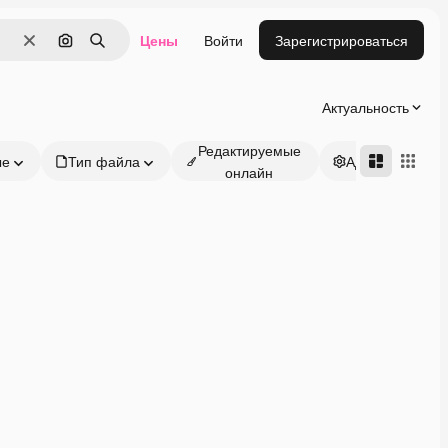
Цены
Войти
Зарегистрироваться
Очистить
Поиск по изображению
Поиск
Актуальность
Редактируемые
ые
Тип файла
Адвансд
онлайн