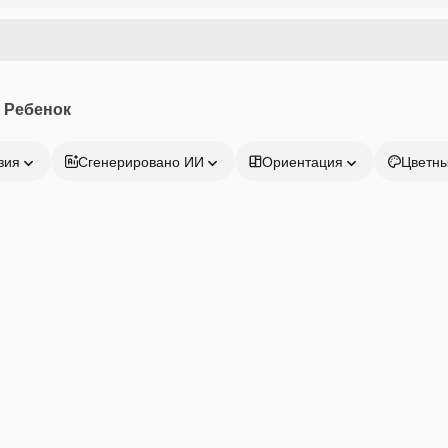
 Ребенок
зия
Сгенерировано ИИ
Ориентация
Цветн