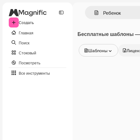
Создать
Главная
Бесплатные шаблоны —
Поиск
Шаблоны
Лицен
Стоковый
Все изображения
Посмотреть
Векторы
Иллюстрации
Все инструменты
Фотографии
PSD
Шаблоны
Мокапы
Видео
Видеоролик
Моушн-дизайн
Видеошаблоны
Иконки
3D-модели
Шрифты