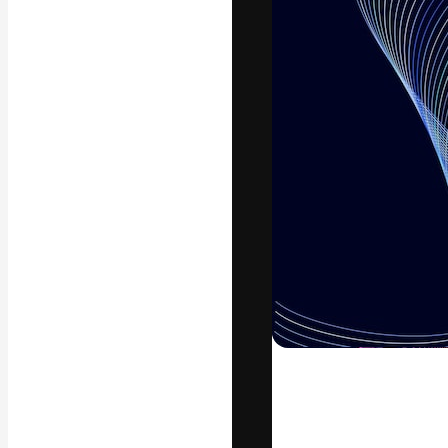
Креативная пл
ваших лучших 
подписчиков с
предприятий, а
Pусский