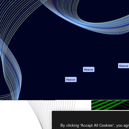
атформа для создания
Spaces
Academy
работ. Более 1 миллиона
ИИ-помощник
Документация п
реди креаторов,
Пакету ИИ
Генератор
гентств и студий.
изображений ИИ
Служба
поддержки
Генератор видео
ИИ
Условия и
положения
Генератор голоса
на основе ИИ
Политика
конфиденциальн
Стоковый контент
Оригиналы
MCP для
Новое
Новое
Claude/ChatGPT
Политика файло
cookie
Агенты
Новое
Центр доверия
API
Партнеры
Мобильное
приложение
Предприятие
Все инструменты
Magnific
By clicking “Accept All Cookies”, you agr