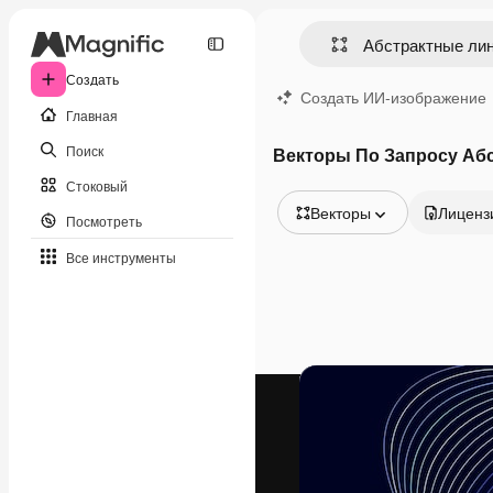
Создать
Создать ИИ-изображение
Главная
Поиск
Векторы По Запросу Аб
Стоковый
Векторы
Лиценз
Посмотреть
Все изображения
Все инструменты
Векторы
Иллюстрации
Фотографии
PSD
Шаблоны
Мокапы
Видео
Видеоролик
Моушн-дизайн
Видеошаблоны
Иконки
3D-модели
Шрифты