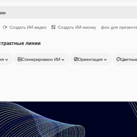
Создать ИИ-видео
Создать ИИ-иконку
фон для презент
страктные линии
ия
Сгенерировано ИИ
Ориентация
Цветны
Продукция
Начать