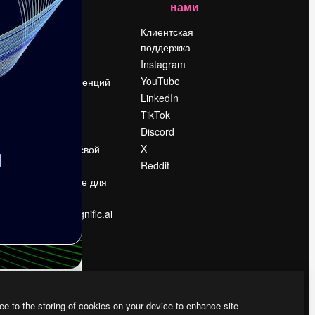
нами
Цены
о
О нас
Клиентская
поддержка
Reviews
Instagram
Вакансии
YouTube
Поиск тенденций
LinkedIn
Блог
TikTok
События
Discord
Slidesgo
ости
X
Продайте свой
контент
Reddit
в
Помещение для
прессы
Ищете magnific.ai
ee to the storing of cookies on your device to enhance site