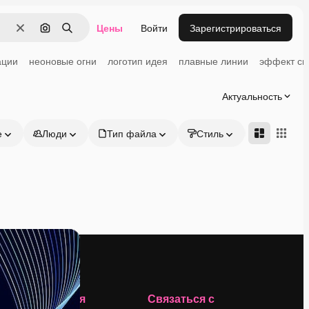
Цены
Войти
Зарегистрироваться
Очистить
Поиск по изображению
Поиск
ации
неоновые огни
логотип идея
плавные линии
эффект св
Актуальность
е
Люди
Тип файла
Стиль
Адвансд
Компания
Связаться с