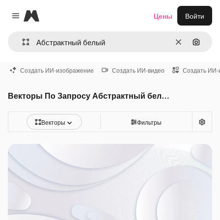
Magnific
Цены
Войти
Close menu
Очистить
Поиск 
Создать ИИ-изображение
Создать ИИ-видео
Создать ИИ-
Векторы По Запросу Абстрактный белый
Векторы
Фильтры