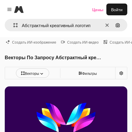
Magnific
Цены
Войти
Close menu
Очистить
Поиск 
Создать ИИ-изображение
Создать ИИ-видео
Создать ИИ-
Векторы По Запросу Абстрактный креативный логотип
Векторы
Фильтры