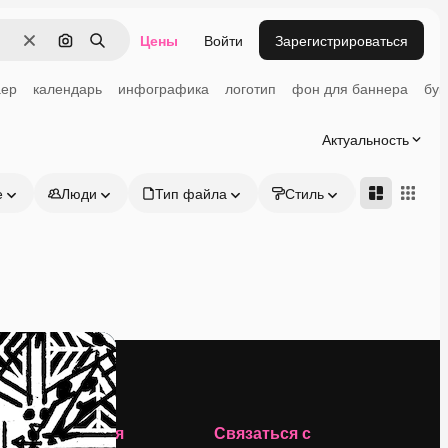
Цены
Войти
Зарегистрироваться
Очистить
Поиск по изображению
Поиск
ер
календарь
инфографика
логотип
фон для баннера
бук
Актуальность
е
Люди
Тип файла
Стиль
Адвансд
Компания
Связаться с