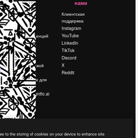
нами
Цены
о
О нас
Клиентская
поддержка
Reviews
Instagram
Вакансии
YouTube
Поиск тенденций
LinkedIn
Блог
TikTok
События
Discord
Slidesgo
ости
X
Продайте свой
контент
Reddit
в
Помещение для
прессы
Ищете magnific.ai
ee to the storing of cookies on your device to enhance site