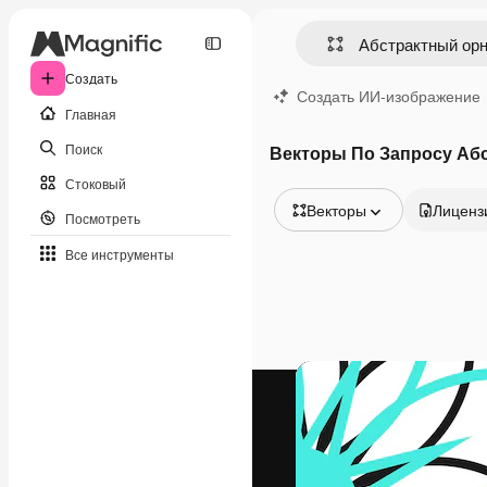
Создать
Создать ИИ-изображение
Главная
Поиск
Векторы По Запросу Аб
Стоковый
Векторы
Лиценз
Посмотреть
Все изображения
Все инструменты
Векторы
Иллюстрации
Фотографии
PSD
Шаблоны
Мокапы
Видео
Видеоролик
Моушн-дизайн
Видеошаблоны
Иконки
3D-модели
Шрифты