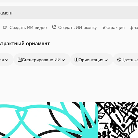
Создать ИИ-видео
Создать ИИ-иконку
абстракция
фла
страктный орнамент
ия
Сгенерировано ИИ
Ориентация
Цветны
Продукция
Начать