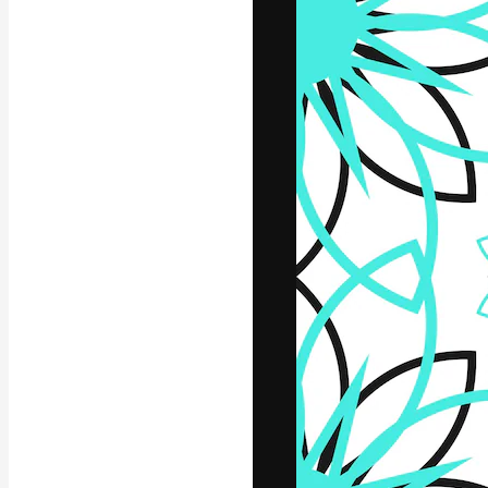
Креативная пл
ваших лучших 
подписчиков с
предприятий, а
Pусский