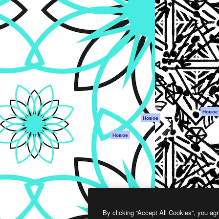
атформа для создания
Spaces
Academy
работ. Более 1 миллиона
ИИ-помощник
Документация п
реди креаторов,
Пакету ИИ
Генератор
гентств и студий.
изображений ИИ
Служба
поддержки
Генератор видео
ИИ
Условия и
положения
Генератор голоса
на основе ИИ
Политика
конфиденциальн
Стоковый контент
Оригиналы
MCP для
Новое
Новое
Claude/ChatGPT
Политика файло
cookie
Агенты
Новое
Центр доверия
API
Партнеры
Мобильное
приложение
Предприятие
Все инструменты
Magnific
By clicking “Accept All Cookies”, you agr