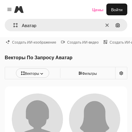
Magnific
Цены
Войти
Close menu
Очистить
Поиск 
Создать ИИ-изображение
Создать ИИ-видео
Создать ИИ-
Векторы По Запросу Аватар
Векторы
Фильтры