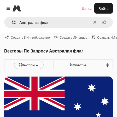
Magnific
Цены
Войти
Close menu
Очистить
Поиск 
Создать ИИ-изображение
Создать ИИ-видео
Создать ИИ-
Векторы По Запросу Австралия флаг
Векторы
Фильтры