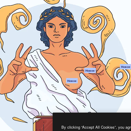
атформа для создания
Spaces
Academy
работ. Более 1 миллиона
ИИ-помощник
Документация п
реди креаторов,
Пакету ИИ
Генератор
гентств и студий.
изображений ИИ
Служба
поддержки
Генератор видео
ИИ
Условия и
положения
Генератор голоса
на основе ИИ
Политика
конфиденциальн
Стоковый контент
Оригиналы
MCP для
Новое
Новое
Claude/ChatGPT
Политика файло
cookie
Агенты
Новое
Центр доверия
API
Партнеры
Мобильное
приложение
Предприятие
Все инструменты
Magnific
By clicking “Accept All Cookies”, you agr