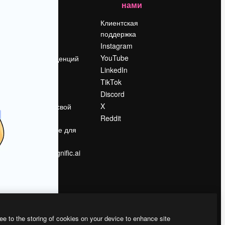
нами
Цены
о
О нас
Клиентская
поддержка
Reviews
Instagram
Вакансии
YouTube
Поиск тенденций
LinkedIn
Блог
TikTok
События
Discord
Slidesgo
ости
X
Продайте свой
контент
Reddit
в
Помещение для
прессы
Ищете magnific.ai
ee to the storing of cookies on your device to enhance site