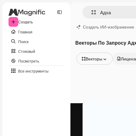
Создать
Создать ИИ-изображение
Главная
Поиск
Векторы По Запросу Ад
Стоковый
Векторы
Лиценз
Посмотреть
Все изображения
Все инструменты
Векторы
Иллюстрации
Фотографии
PSD
Шаблоны
Мокапы
Видео
Видеоролик
Моушн-дизайн
Видеошаблоны
Иконки
3D-модели
Шрифты