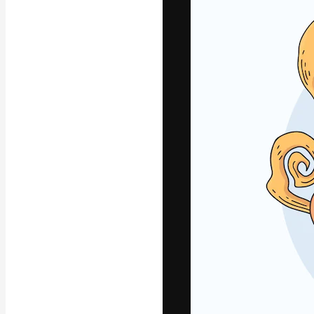
Креативная пл
ваших лучших 
подписчиков с
предприятий, а
Pусский