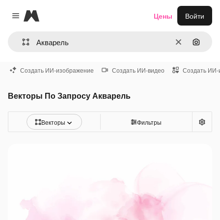
Magnific
Цены
Войти
Close menu
Очистить
Поиск 
Создать ИИ-изображение
Создать ИИ-видео
Создать ИИ-
Векторы По Запросу Акварель
Векторы
Фильтры