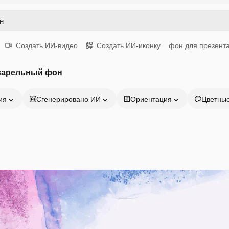
Создать ИИ-видео
Создать ИИ-иконку
фон для презент
варельный фон
ия
Сгенерировано ИИ
Ориентация
Цветны
Продукция
Начать