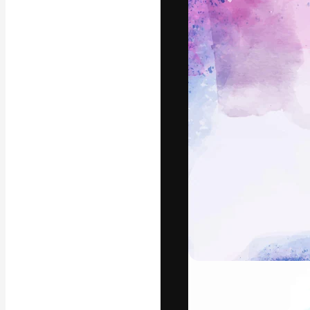
Креативная пл
ваших лучших 
подписчиков с
предприятий, а
Pусский