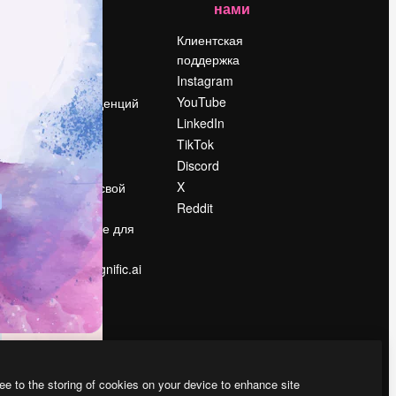
нами
Цены
о
О нас
Клиентская
поддержка
Reviews
Instagram
Вакансии
YouTube
Поиск тенденций
LinkedIn
Блог
TikTok
События
Discord
Slidesgo
ости
X
Продайте свой
контент
Reddit
в
Помещение для
прессы
Ищете magnific.ai
ee to the storing of cookies on your device to enhance site