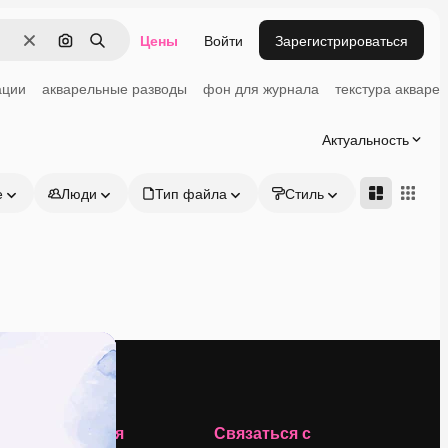
Цены
Войти
Зарегистрироваться
Очистить
Поиск по изображению
Поиск
ации
акварельные разводы
фон для журнала
текстура акваре
Актуальность
е
Люди
Тип файла
Стиль
Адвансд
Компания
Связаться с