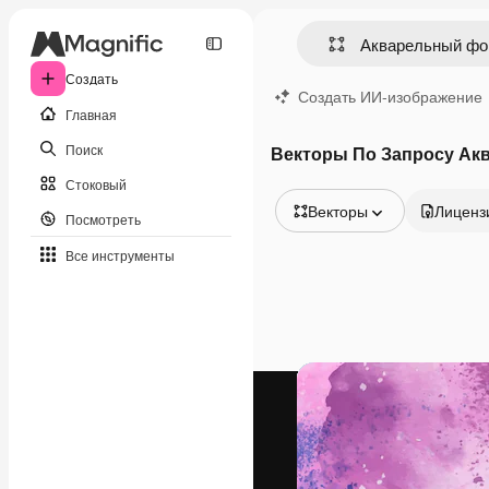
Создать
Создать ИИ-изображение
Главная
Поиск
Векторы По Запросу Ак
Стоковый
Векторы
Лиценз
Посмотреть
Все изображения
Все инструменты
Векторы
Иллюстрации
Фотографии
PSD
Шаблоны
Мокапы
Видео
Видеоролик
Моушн-дизайн
Видеошаблоны
Иконки
3D-модели
Шрифты