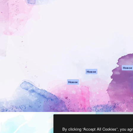
атформа для создания
Spaces
Academy
работ. Более 1 миллиона
ИИ-помощник
Документация п
реди креаторов,
Пакету ИИ
Генератор
гентств и студий.
изображений ИИ
Служба
поддержки
Генератор видео
ИИ
Условия и
положения
Генератор голоса
на основе ИИ
Политика
конфиденциальн
Стоковый контент
Оригиналы
MCP для
Новое
Новое
Claude/ChatGPT
Политика файло
cookie
Агенты
Новое
Центр доверия
API
Партнеры
Мобильное
приложение
Предприятие
Все инструменты
Magnific
By clicking “Accept All Cookies”, you agr