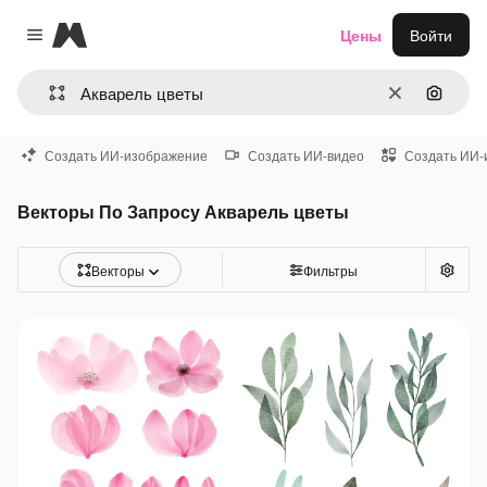
Magnific
Цены
Войти
Close menu
Очистить
Поиск 
Создать ИИ-изображение
Создать ИИ-видео
Создать ИИ-
Векторы По Запросу Акварель цветы
Векторы
Фильтры