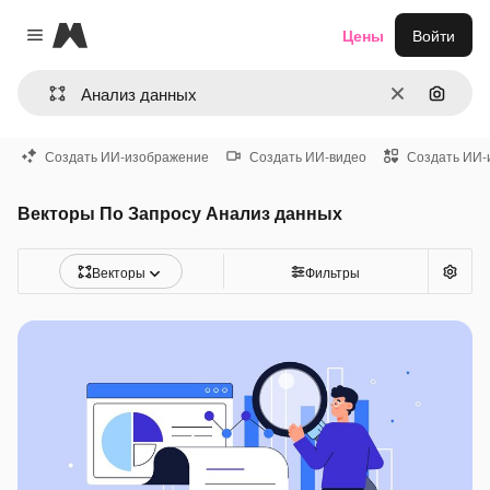
Magnific
Цены
Войти
Close menu
Очистить
Поиск 
Создать ИИ-изображение
Создать ИИ-видео
Создать ИИ-
Векторы По Запросу Анализ данных
Векторы
Фильтры