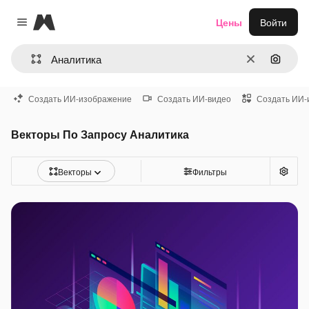
Magnific
Цены
Войти
Close menu
Очистить
Поиск 
Создать ИИ-изображение
Создать ИИ-видео
Создать ИИ-
Векторы По Запросу Аналитика
Векторы
Фильтры