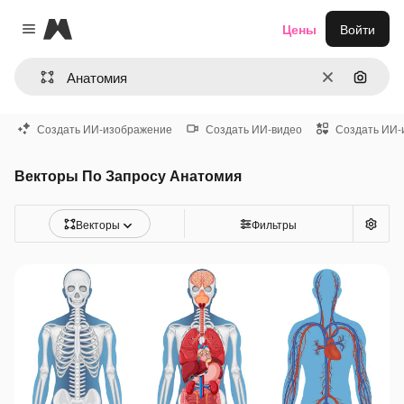
Magnific
Цены
Войти
Close menu
Очистить
Поиск 
Создать ИИ-изображение
Создать ИИ-видео
Создать ИИ-
Векторы По Запросу Анатомия
Векторы
Фильтры