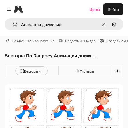
Magnific
Цены
Войти
Close menu
Очистить
Поиск 
Создать ИИ-изображение
Создать ИИ-видео
Создать ИИ-
Векторы По Запросу Анимация движения
Векторы
Фильтры