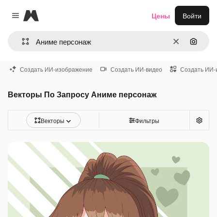
Magnific
Цены
Войти
Close menu
Очистить
Поиск 
Создать ИИ-изображение
Создать ИИ-видео
Создать ИИ-
Векторы По Запросу Аниме персонаж
Векторы
Фильтры