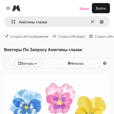
Magnific
Цены
Войти
Close menu
Очистить
Поиск 
Создать ИИ-изображение
Создать ИИ-видео
Создать ИИ-
Векторы По Запросу Анютины глазки
Векторы
Фильтры