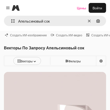
Magnific
Цены
Войти
Close menu
Очистить
Поиск 
Создать ИИ-изображение
Создать ИИ-видео
Создать ИИ-
Векторы По Запросу Апельсиновый сок
Векторы
Фильтры