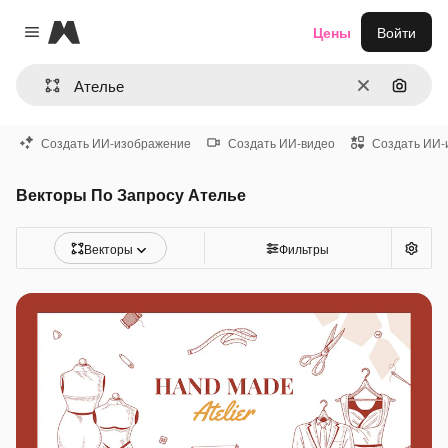
Magnific
Цены
Войти
Close menu
Очистить
Поиск 
Создать ИИ-изображение
Создать ИИ-видео
Создать ИИ-
Векторы По Запросу Ателье
Векторы
Фильтры