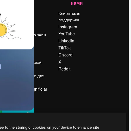
нами
Цены
о
О нас
Клиентская
поддержка
Reviews
Instagram
Вакансии
YouTube
Поиск тенденций
LinkedIn
Блог
TikTok
События
Discord
Slidesgo
ости
X
Продайте свой
контент
Reddit
в
Помещение для
прессы
Ищете magnific.ai
ee to the storing of cookies on your device to enhance site