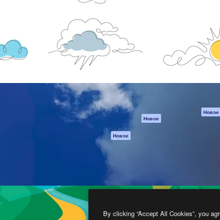
атформа для создания
Spaces
Academy
работ. Более 1 миллиона
ИИ-помощник
Документация п
реди креаторов,
Пакету ИИ
Генератор
гентств и студий.
изображений ИИ
Служба
поддержки
Генератор видео
ИИ
Условия и
положения
Генератор голоса
на основе ИИ
Политика
конфиденциальн
Стоковый контент
Оригиналы
MCP для
Новое
Новое
Claude/ChatGPT
Политика файло
cookie
Агенты
Новое
Центр доверия
API
Партнеры
Мобильное
приложение
Предприятие
Все инструменты
Magnific
By clicking “Accept All Cookies”, you agr