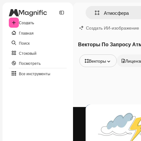
Создать
Создать ИИ-изображение
Главная
Поиск
Векторы По Запросу Ат
Стоковый
Векторы
Лиценз
Посмотреть
Все изображения
Все инструменты
Векторы
Иллюстрации
Фотографии
PSD
Шаблоны
Мокапы
Видео
Видеоролик
Моушн-дизайн
Видеошаблоны
Иконки
3D-модели
Шрифты