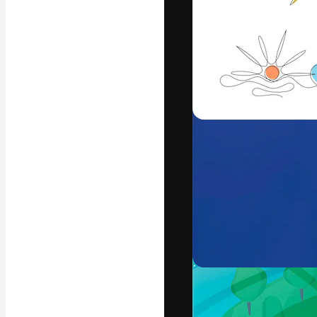
Креативная пл
ваших лучших 
подписчиков с
предприятий, а
Pусский