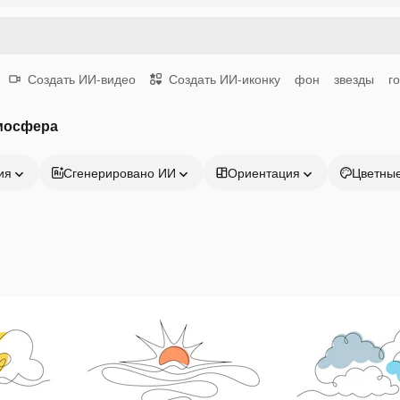
Создать ИИ-видео
Создать ИИ-иконку
фон
звезды
г
мосфера
ия
Сгенерировано ИИ
Ориентация
Цветны
Продукция
Начать