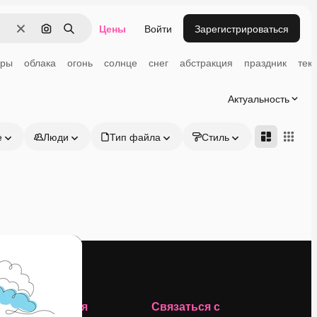
Цены
Войти
Зарегистрироваться
Очистить
Поиск по изображению
Поиск
оры
облака
огонь
солнце
снег
абстракция
праздник
тек
Актуальность
е
Люди
Тип файла
Стиль
Адвансд
Компания
Связаться с