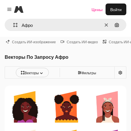
Magnific
Цены
Войти
Close menu
Очистить
Поиск 
Создать ИИ-изображение
Создать ИИ-видео
Создать ИИ-
Векторы По Запросу Афро
Векторы
Фильтры