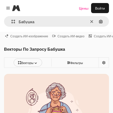
Magnific
Цены
Войти
Close menu
Очистить
Поиск 
Создать ИИ-изображение
Создать ИИ-видео
Создать ИИ-
Векторы По Запросу Бабушка
Векторы
Фильтры